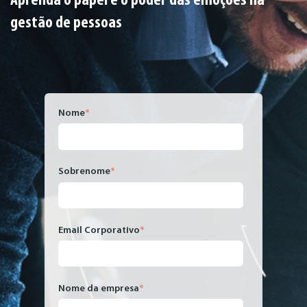
Aprenda o papel e o poder das emoções na
gestão de pessoas
Nome
*
Sobrenome
*
Email Corporativo
*
Nome da empresa
*