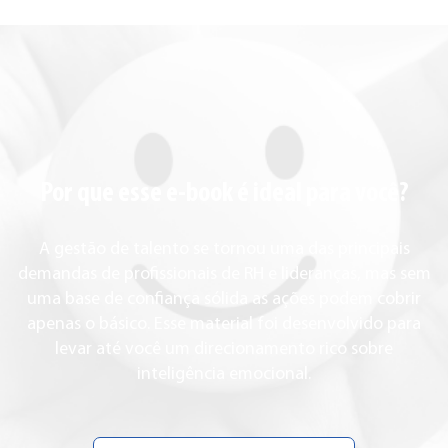
Por que esse e-book é ideal para você?
A gestão de talento se tornou uma das principais
demandas de profissionais de RH e lideranças, mas sem
uma base de confiança sólida as ações podem cobrir
apenas o básico. Esse material foi desenvolvido para
levar até você um direcionamento rico sobre
inteligência emocional.